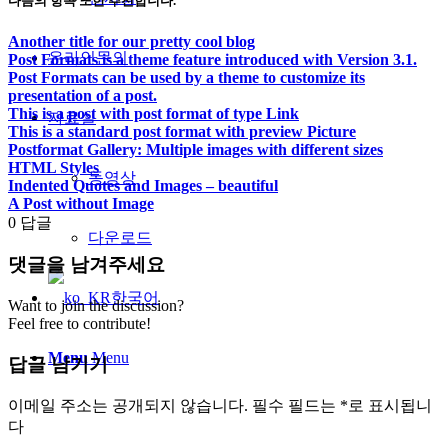
다음의 항목 또한 추천합니다.
Another title for our pretty cool blog
온라인문의
Post Formats is a theme feature introduced with Version 3.1.
Post Formats can be used by a theme to customize its
presentation of a post.
This is a post with post format of type Link
자료실
This is a standard post format with preview Picture
Postformat Gallery: Multiple images with different sizes
HTML Styles
동영상
Indented Quotes and Images – beautiful
A Post without Image
0
답글
다운로드
댓글을 남겨주세요
한국어
Want to join the discussion?
Feel free to contribute!
Menu
Menu
답글 남기기
이메일 주소는 공개되지 않습니다.
필수 필드는
*
로 표시됩니
다