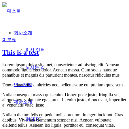
회사소개
미분류
회사 연혁
This is a test
Lorem ipsum dolor sit amet, consectetuer adipiscing elit. Aenean
오시는 길
commodo ligula eget dolor. Aenean massa. Cum sociis natoque
penatibus et magnis dis parturient montes, nascetur ridiculus mus.
연구개발
Donec quam felis, ultricies nec, pellentesque eu, pretium quis, sem.
Nulla consequat massa quis enim. Donec pede justo, fringilla vel,
aliquet nec, vulputate eget, arcu. In enim justo, rhoncus ut, imperdiet
제품소개
a, venenatis vitae, justo.
Nullam dictum felis eu pede mollis pretium. Integer tincidunt. Cras
INSERT
dapibus. Vivamus elementum semper nisi. Aenean vulputate
eleifend tellus. Aenean leo ligula, porttitor eu, consequat vitae,