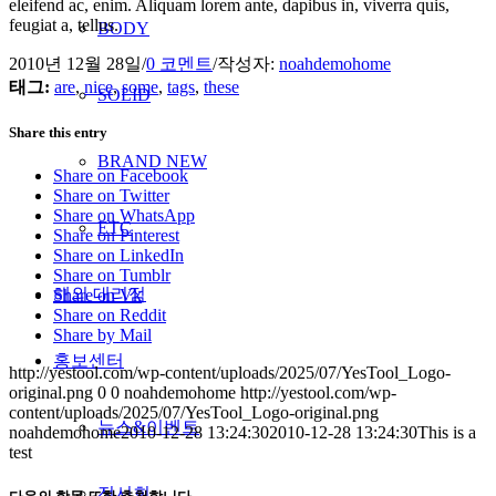
eleifend ac, enim. Aliquam lorem ante, dapibus in, viverra quis,
feugiat a, tellus.
BODY
2010년 12월 28일
/
0 코멘트
/
작성자:
noahdemohome
태그:
are
,
nice
,
some
,
tags
,
these
SOLID
Share this entry
BRAND NEW
Share on Facebook
Share on Twitter
Share on WhatsApp
ETC
Share on Pinterest
Share on LinkedIn
Share on Tumblr
해외 대리점
Share on Vk
Share on Reddit
Share by Mail
홍보센터
http://yestool.com/wp-content/uploads/2025/07/YesTool_Logo-
original.png
0
0
noahdemohome
http://yestool.com/wp-
content/uploads/2025/07/YesTool_Logo-original.png
뉴스&이벤트
noahdemohome
2010-12-28 13:24:30
2010-12-28 13:24:30
This is a
test
전시회