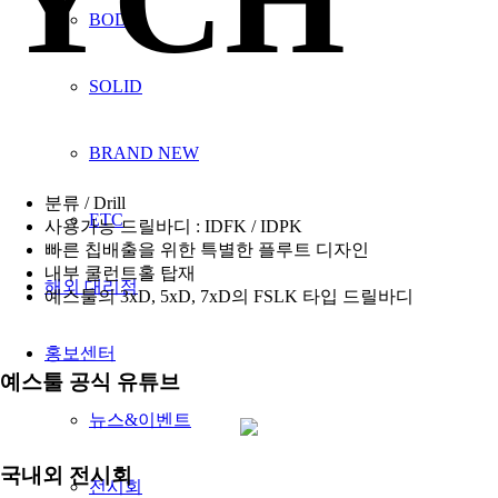
BODY
SOLID
BRAND NEW
분류 / Drill
ETC
사용가능 드릴바디 : IDFK / IDPK
빠른 칩배출을 위한 특별한 플루트 디자인
내부 쿨런트홀 탑재
해외 대리점
예스툴의 3xD, 5xD, 7xD의 FSLK 타입 드릴바디
홍보센터
예스툴 공식 유튜브
뉴스&이벤트
국내외 전시회
전시회