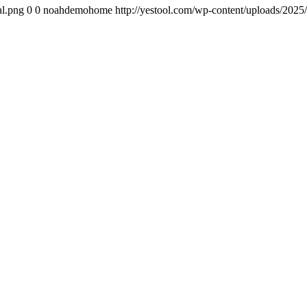
al.png
0
0
noahdemohome
http://yestool.com/wp-content/uploads/202