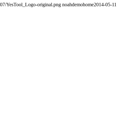
5/07/YesTool_Logo-original.png
noahdemohome
2014-05-11