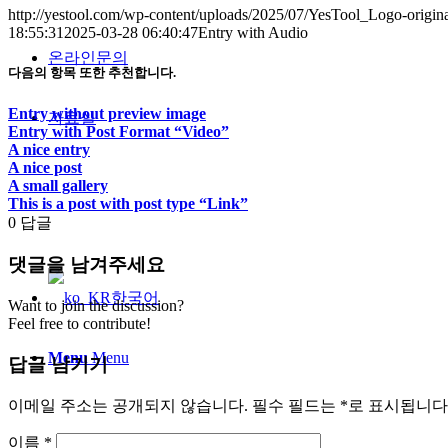
http://yestool.com/wp-content/uploads/2025/07/YesTool_Logo-origin
18:55:31
2025-03-28 06:40:47
Entry with Audio
온라인문의
다음의 항목 또한 추천합니다.
Entry without preview image
자료실
Entry with Post Format “Video”
A nice entry
A nice post
A small gallery
This is a post with post type “Link”
0
답글
댓글을 남겨주세요
한국어
Want to join the discussion?
Feel free to contribute!
Menu
Menu
답글 남기기
이메일 주소는 공개되지 않습니다.
필수 필드는
*
로 표시됩니다
이름
*