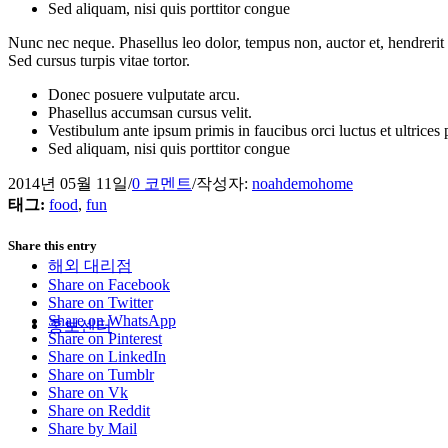
Sed aliquam, nisi quis porttitor congue
Nunc nec neque. Phasellus leo dolor, tempus non, auctor et, hendrerit 
Sed cursus turpis vitae tortor.
Donec posuere vulputate arcu.
Phasellus accumsan cursus velit.
Vestibulum ante ipsum primis in faucibus orci luctus et ultrices
Sed aliquam, nisi quis porttitor congue
2014년 05월 11일
/
0 코멘트
/
작성자:
noahdemohome
태그:
food
,
fun
Share this entry
해외 대리점
Share on Facebook
Share on Twitter
Share on WhatsApp
홍보센터
Share on Pinterest
Share on LinkedIn
Share on Tumblr
Share on Vk
Share on Reddit
Share by Mail