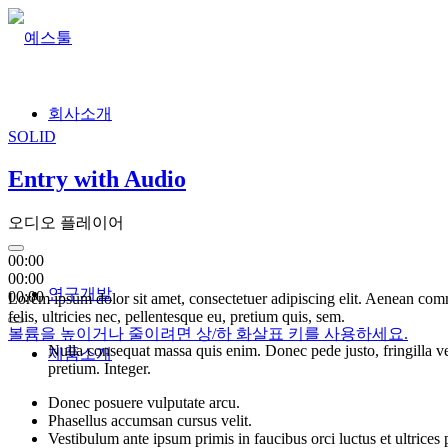
회사소개
SOLID
Entry with Audio
오디오 플레이어
00:00
00:00
연구개발
00:00
Lorem ipsum dolor sit amet, consectetuer adipiscing elit. Aenean co
felis, ultricies nec, pellentesque eu, pretium quis, sem.
볼륨을 높이거나 줄이려면 상/하 화살표 키를 사용하세요.
Nulla consequat massa quis enim. Donec pede justo, fringilla vel,
제품소개
pretium. Integer.
Donec posuere vulputate arcu.
Phasellus accumsan cursus velit.
Vestibulum ante ipsum primis in faucibus orci luctus et ultrices