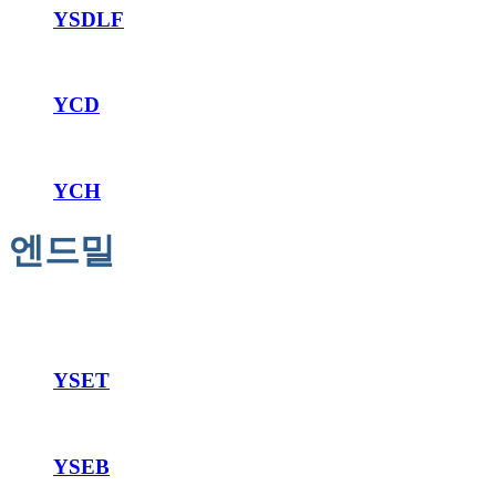
YSDLF
YCD
YCH
엔드밀
YSET
YSEB