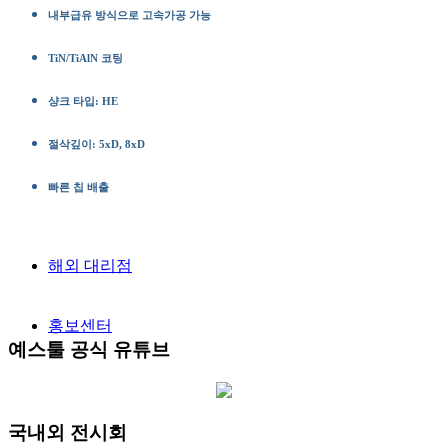
내부급유 방식으로 고속가공 가능
TiN/TiAlN 코팅
샹크 타입: HE
절삭깊이: 5xD, 8xD
빠른 칩 배출
해외 대리점
홍보센터
예스툴 공식 유튜브
국내외 전시회