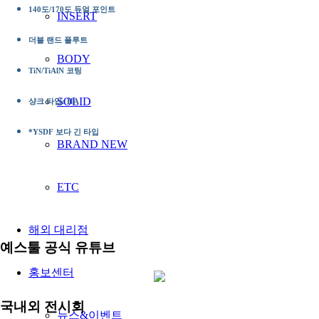
140도/170도 듀얼 포인트
INSERT
더블 랜드 플루트
BODY
TiN/TiAlN 코팅
SOLID
샹크 타입: HA
*YSDF 보다 긴 타입
BRAND NEW
ETC
해외 대리점
예스툴 공식 유튜브
홍보센터
국내외 전시회
뉴스&이벤트