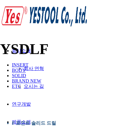
YSDLF
회사소개
INSERT
회사 연혁
BODY
SOLID
BRAND NEW
ETC
오시는 길
연구개발
제품소개
F 포인트 솔리드 드릴